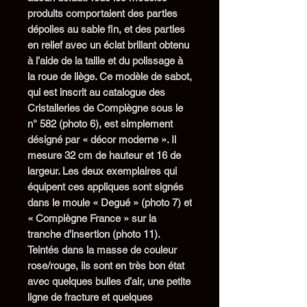
produits comportaient des parties
dépolies au sable fin, et des parties
en relief avec un éclat brillant obtenu
à l’aide de la taille et du polissage à
la roue de liège. Ce
modèle de
sabot,
qui
est inscrit au catalogue de
s
Cristalleries de Compiègne
sous le
n°
5
82
(photo 6),
est simplement
désigné
par
«
décor
moderne ». Il
mesure
32
cm de hauteur et 1
6
de
largeur. Les deux exemplaires qui
équipent ces appliques
sont signés
dans le moule « Degué » (photo 7) et
« Compiègne France » sur la
tranche d’insertion (photo 11).
Teintés dans la masse de couleur
rose/rouge, ils
sont en très bon état
avec quelques bulles d’air, une petite
ligne de fracture et quelques