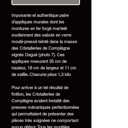
Imposante et authentique paire
d’appliques murales dont les
montures en
fer forgé martelé
soutiennent des sabots en verre
moulé-pressé
teinté dans la masse
des Cristalleries de Compiègne
signés Degué (photo
7
).
C
es
applique
s
mesure
nt
3
5
cm de
hauteur,
1
8
cm de largeur et 1
1
cm
de saillie. Cha
cune
pèse 1,
3
kilo
Pour arriver à un tel résultat de
finition, les Cristalleries de
Compiègne avaient installé des
presses mécaniques perfectionnées
qui permettaient de présenter des
pièces très soignées ne comportant
aucun défaut. Tous les modèles