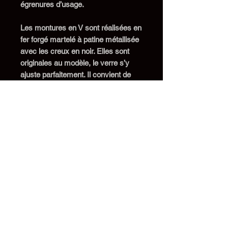
égrenures d’usage.
Les
monture
s
en
V
sont réalisées en
fer forgé martelé à patine métallisée
avec les creux en noir. Elles
sont
originale
s
au modèle, le verre s’y
ajuste parfaitement.
Il convient de
rappeler qu’il
s’agit
bien
de montures
des années 30 et non de copies.
Une barre de maintien
percée de
deux trous et
placée au dos
permet
la fixation au mur
(photo
9
)
.
Ces
appliques
sont équipées de douilles
à vis E14 en laiton avec bague en
porcelaine
et sont r
é-
électrifiées
avec un fil neuf.
Elle
sont
prête
s
à
être posée
s
.