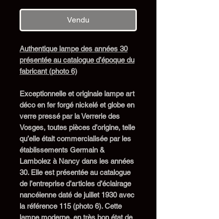
Vendu
Authentique l
ampe
des années 30
présenté
e
au catalogue d’époque du
fabricant (photo 6)
E
xceptionnelle et originale lampe art
déco en
fer forgé
nickelé et
globe
en
verre pressé
par la
V
errerie de
s
V
osges
, toutes pièces d’origine, telle
qu’elle était commercialisée par les
établissements Germain &
Lambolez à Nancy
dans les
années
30. Elle est présent
ée
au catalogue
de l’entreprise d’articles d’éclairage
nancéienne
daté de juillet 193
0
avec
la référence
115
(photo 6).
Cette
lampe moderne, en très bon état de