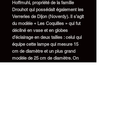
Hoffmuhl, propriété de la famille
Drouhot qui possédait également les
Verreries de Dijon (Noverdy). Il s’agit
du modèle « Les Coquilles » qui fut
décliné en vase et en globes
d’éclairage en deux tailles : celui qui
équipe cette lampe qui mesure 15
cm de diamètre et un plus grand
modèle de 25 cm de diamètre. On
remarquera la finesse du travail
manuel de repolissage sur certaines
zones afin de créer des effets de
transparence. Ce globe, qui n’est
jamais signé, est en bon état avec
quelques égrenures d’usage au col
La lampe a été recâblée avec un fil
neuf torsadé gainé de tissu noir, la
douille en laiton
nickelé
est à
baïonnette B22
, prise et interrupteur