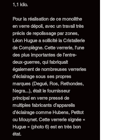
1,1 kilo.
P
our la réalisation de
ce
monolithe
en verre dépoli, avec un travail
très
précis
de repolissage
par zones,
Léon Hugue
a
sollicité
la
Cristallerie
de
Compiègne.
Cette verrerie,
l’une
des plus importantes de l’entre-
deux-guerres,
qui fabriquait
également de
nombreuses verreries
d’éclairage
sous ses propres
marques (
Degué, Ros, Rethondes,
Negra...
), était le fournisseur
principal en verre pressé de
multiples
fabricants d’appareils
d’éclairage comme Hubens, Petitot
ou Mouynet
.
Cette
verrerie signée «
Hugue » (photo 6)
est en très bon
état.