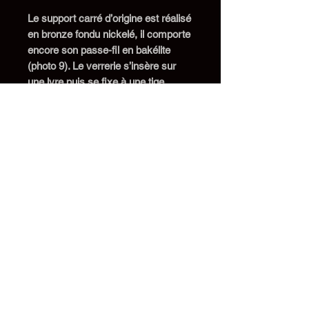
L
e
support carré d’origine est réalisé
en bronze fondu nickelé, il comporte
encore son passe-fil en bakélite
(photo 9)
.
Le verrerie
s’insère sur
une lyre puis se fixe à une tige
filetée à l’aide d’une roue dentelée
(phots 8 et 11). Le nickelage est
d’origine et il n’a rien perdu de sa
superbe malgré le poids des années.
Cette
veilleuse
a été recâblée avec
un fil neuf torsadé gainé de tissu
noir, la douille à vis E14 est en laiton
argenté avec bague en porcelaine,
prise et interrupteur sont neufs.