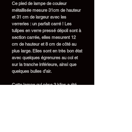
Ce pied de lampe de couleur
métallisée mesure 31cm de hauteur
et 31 cm de largeur avec les
verreries : un parfait carré ! Les
tulipes en verre pressé dépoli sont à
section carrée, elles mesurent 12
cm de hauteur et 8 cm de côté au
plus large. Elles sont en très bon état
avec quelques égrenures au col et
sur la tranche inférieure, ainsi que
quelques bulles d’air.
Cette lampe qui pèse 3 kilos
a été
recâblée avec un fil
neuf
torsadé
gainé de tissu noir, prise et
interrupteur neufs,
douille à
baïonnette B22.