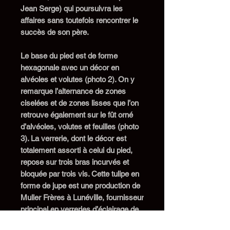
Jean Serge) qui poursuivra les
affaires sans toutefois rencontrer le
succès de son père.
Le base du pied est de forme
hexagonale avec un décor
en
alvéoles et volutes (photo 2). O
n y
remarque l’alternance de zones
ciselées et de zones lisses que l’on
retrouve également sur le fût
orné
d’alvéoles, volutes et feuilles (photo
3)
. La verrerie,
dont le décor est
totalement assorti à celui du pied,
repose sur trois bras incurvés
et
bloquée par trois vis. Cet
te
tulipe
en
forme de jupe est une production de
Muller Frères à Lunéville, fournisseur
principal en verreries d’éclairage de
Pierre Maynadier. Son décor se