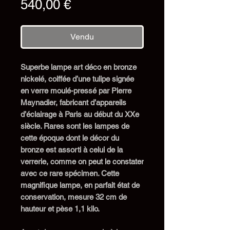
Prix
540,00 €
Vendu
S
uperbe lampe art déco en bronze
nickelé, coiffée d’un
e tulipe
signé
e
en verre moulé-pressé par Pierre
Maynadier, fabricant d’appareils
d’éclairage à Paris au début du XXe
siècle.
Rares sont les lampes de
cette époque dont le décor du
bronze est assorti à celui de la
verrerie, comme on peut le constater
avec ce rare spécimen.
Cette
magnifique lampe, en parfait état de
conservation, mesure 3
2
cm de
hauteur et pèse 1,
1
kilo.