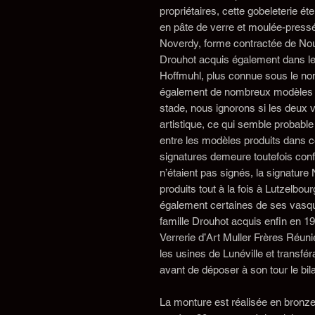
propriétaires, cette gobeleterie éte
en pâte de verre et moulée-press
Noverdy, forme contractée de Nouv
Drouhot acquis également dans les
Hoffmuhl, plus connue sous le nom
également de nombreux modèles de
stade, nous ignorons si les deux 
artistique, ce qui semble probabl
entre les modèles produits dans c
signatures demeure toutefois co
n’étaient pas signés, la signature
produits tout à la fois à Lutzelbou
également certaines de ses vasqu
famille Drouhot acquis enfin en 1
Verrerie d’Art Muller Frères Réunie
les usines de Lunéville et transfé
avant de déposer à son tour le bil
La monture est réalisée en bronze n