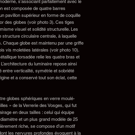
 moderne, s’associant parfaitement avec le
on est composée de quatre barres
n pavillon supérieur en forme de coquille
cor des globes (voir photo 3). Ces tiges
misme visuel et solidité structurelle. Les
structure circulaire centrale, à laquelle
s. Chaque globe est maintenu par une griffe
ois vis moletées latérales (voir photo 10).
tallique torsadée relie les quatre bras et
. L’architecture du luminaire repose ainsi
é entre verticalité, symétrie et sobriété
igine et a conservé tout son éclat, cette
tre globes sphériques en verre moulé-
les » de la Verrerie des Vosges, qui fut
irage en deux tailles : celui qui équipe
diamètre et un plus grand modèle de 25
lièrement riche, se compose d’un motif
 dont les nervures profondes évoquent à la