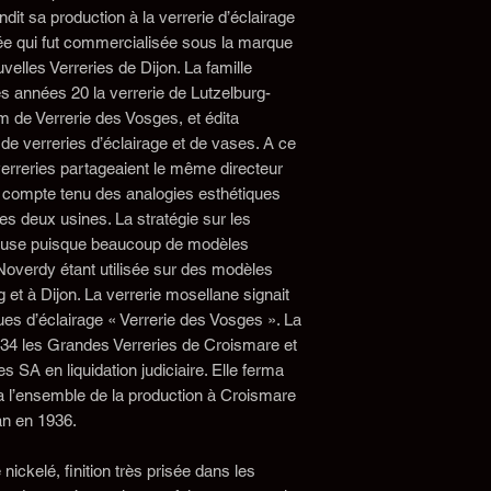
ndit sa production à la verrerie d’éclairage
ée qui fut commercialisée sous la marque
elles Verreries de Dijon. La famille
 années 20 la verrerie de Lutzelburg-
 de Verrerie des Vosges, et édita
 verreries d’éclairage et de vases. A ce
verreries partageaient le même directeur
e compte tenu des analogies esthétiques
es deux usines. La stratégie sur les
nfuse puisque beaucoup de modèles
 Noverdy étant utilisée sur des modèles
rg et à Dijon. La verrerie mosellane signait
es d’éclairage « Verrerie des Vosges ». La
934 les Grandes Verreries de Croismare et
s SA en liquidation judiciaire. Elle ferma
ra l’ensemble de la production à Croismare
an en 1936.
ickelé, finition très prisée dans les