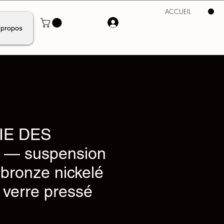
ACCUEIL
 propos
IE DES
— suspension
bronze nickelé
 verre pressé
x