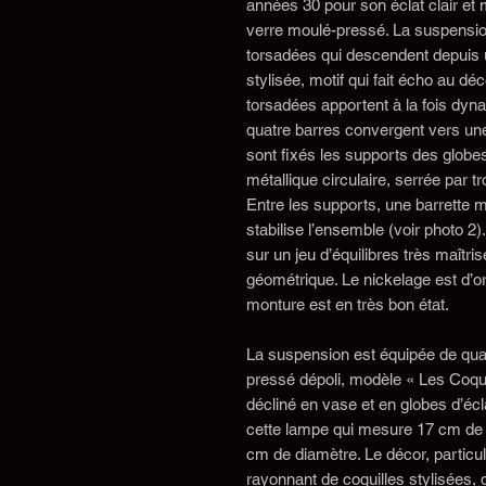
années 30 pour son éclat clair et
verre moulé-pressé. La suspensi
torsadées qui descendent depuis u
stylisée, motif qui fait écho au dé
torsadées apportent à la fois dyna
quatre barres convergent vers une 
sont fixés les supports des globe
métallique circulaire, serrée par tr
Entre les supports, une barrette mé
stabilise l’ensemble (voir photo 2)
sur un jeu d’équilibres très maîtris
géométrique. Le nickelage est d’or
monture est en très bon état.
La suspension est équipée de qua
pressé dépoli, modèle « Les Coquil
décliné en vase et en globes d’écla
cette lampe qui mesure 17 cm de 
cm de diamètre. Le décor, particu
rayonnant de coquilles stylisées,