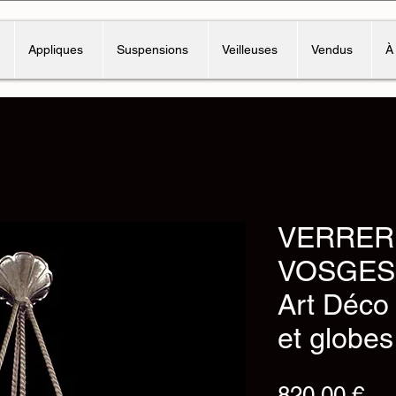
Appliques
Suspensions
Veilleuses
Vendus
À
VERRER
VOSGES 
Art Déco 
et globes
Pri
820,00 €