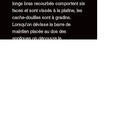
longs bras recourbés
comportent
six
faces
et
sont vissés à la platine,
les
cache-douilles sont à gradins.
Lorsqu’on dévisse la barre de
maintien placée au dos des
appliques on découvre le
monogramme « CPF » du bronzier
(photo 11).
Le nickelage et le chromage de ces
applique
s
est celui d’origine et
demeure en très bon état de
conservation avec
une légère
altération dans la partie supérieure
de l’une d’elles. Les tulipes
présentent de petites égrenures de
surface d’usage et un col « grignoté
» pour l’une d’elles.
Une barre de
maintien au dos de
s
montures