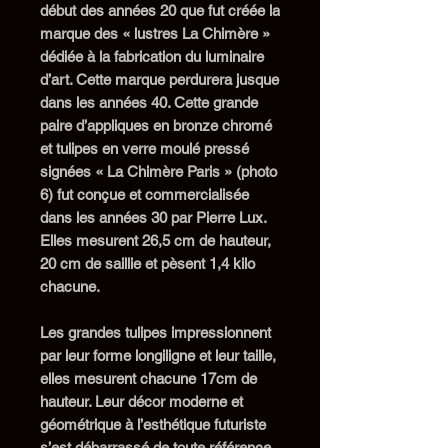
début des années 20 que fut créée la
marque des « lustres La Chimère »
dédiée à la fabrication d
u
luminaire
d’art.
Cette
marque perdurera
jusque
dans
les années 40
. Cette grande
paire d’appliques en bronze chromé
et
tulipes en
verre
moulé
pressé
signées « La Chimère Paris »
(photo
6)
fut conçue et commercialisée
dans les années 30
par
Pierre Lux.
Elles mesurent 26,5 cm de hauteur,
20 cm de saillie et pèsent 1,4 kilo
chacune.
Les grandes tulipes impressionnent
par leur forme longiligne et leur taille,
elles mesurent chacune 17cm de
hauteur. Leur décor moderne et
géométrique à l’esthétique futuriste
s’est débarrassé de toute référence