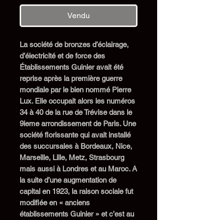
Vendu
L
a société de bronzes d’éclairage,
d’électricité et de force
des
Établissements
Guinier
avait été
reprise après la première guerre
mondiale
par le bien nommé Pierre
Lux.
Elle
occupait
alors l
es numéros
34
à
40 de la rue de Trévise dans le
9
i
eme arrondissement de Paris.
Une
société
florissante
qui avait installé
des succursales à Bordeaux, Nice,
Marseille, Lille, Metz, Strasbourg
mais aussi à Londres et au Maroc. A
la suite d’une augmentation de
capital
en 1923
, la raison sociale fut
modifiée en «
a
nciens
é
tablissements
G
uinier » et
c’est au