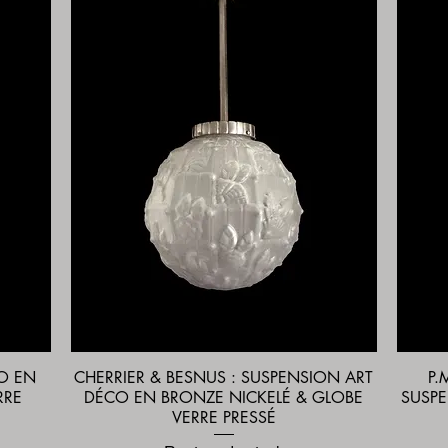
O EN
CHERRIER & BESNUS : SUSPENSION ART
P.
Aperçu rapide
RRE
DÉCO EN BRONZE NICKELÉ & GLOBE
SUSPE
VERRE PRESSÉ