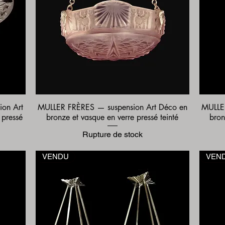
on Art
MULLER FRÈRES — suspension Art Déco en
MULLE
Aperçu rapide
 pressé
bronze et vasque en verre pressé teinté
bron
Rupture de stock
VENDU
VEN