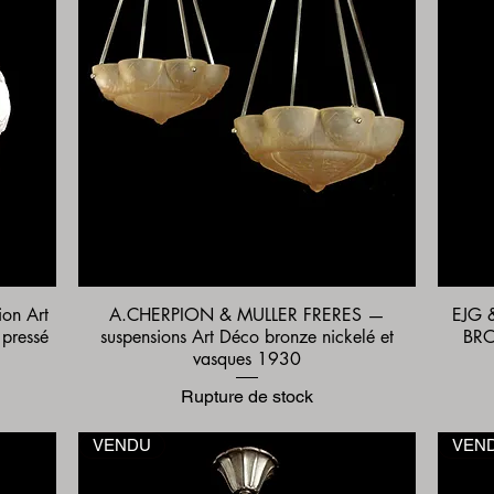
on Art
A.CHERPION & MULLER FRERES —
EJG 
Aperçu rapide
 pressé
suspensions Art Déco bronze nickelé et
BRO
vasques 1930
Rupture de stock
VENDU
VEN