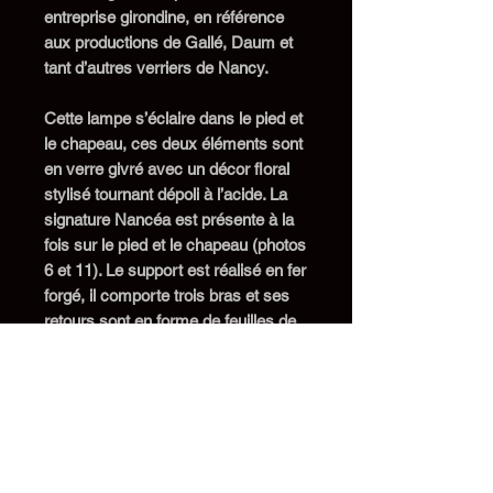
entreprise girondine, en référence
aux productions de Gallé, Daum et
tant d’autres verriers de Nancy.
Cette lampe s’éclaire dans le pied et
le chapeau, ces deux éléments sont
en verre givré avec un décor floral
stylisé tournant dépoli à l’acide. La
signature Nancéa est présente à la
fois sur le pied et le chapeau (photos
6 et 11). Le support est réalisé en fer
forgé, il comporte trois bras et ses
retours sont en forme de feuilles de
ginkgo biloba (photo 10). Cette
lampe est en très bon état, le col du
pied présente quelques éclats sur le
pourtour, ils sont toutefois totalement
masqués par la griffe.